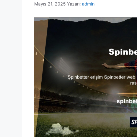
Mayıs 21, 2025
Yazarı:
admin