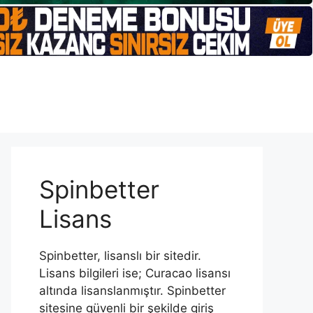
Spinbetter
Lisans
Spinbetter, lisanslı bir sitedir.
Lisans bilgileri ise; Curacao lisansı
altında lisanslanmıştır. Spinbetter
sitesine güvenli bir şekilde giriş