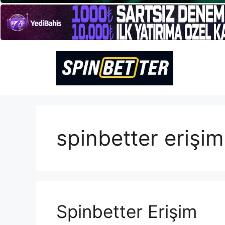
İçeriğe
atla
spinbetter erişim
Spinbetter Erişim