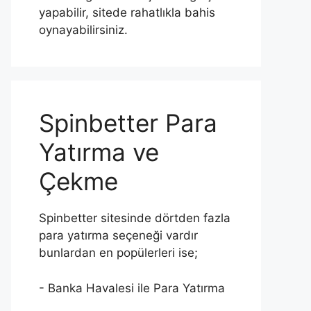
yapabilir, sitede rahatlıkla bahis
oynayabilirsiniz.
Spinbetter Para
Yatırma ve
Çekme
Spinbetter sitesinde dörtden fazla
para yatırma seçeneği vardır
bunlardan en popülerleri ise;
- Banka Havalesi ile Para Yatırma