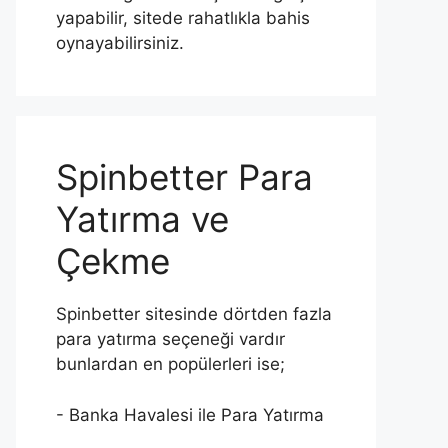
yapabilir, sitede rahatlıkla bahis
oynayabilirsiniz.
Spinbetter Para
Yatırma ve
Çekme
Spinbetter sitesinde dörtden fazla
para yatırma seçeneği vardır
bunlardan en popülerleri ise;
- Banka Havalesi ile Para Yatırma