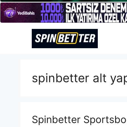
İçeriğe
atla
spinbetter alt ya
Spinbetter Sportsbo