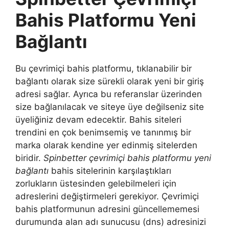
Bahis Platformu Yeni
Bağlantı
Bu çevrimiçi bahis platformu, tıklanabilir bir
bağlantı olarak size sürekli olarak yeni bir giriş
adresi sağlar. Ayrıca bu referanslar üzerinden
size bağlanılacak ve siteye üye değilseniz site
üyeliğiniz devam edecektir. Bahis siteleri
trendini en çok benimsemiş ve tanınmış bir
marka olarak kendine yer edinmiş sitelerden
biridir.
Spinbetter çevrimiçi bahis platformu yeni
bağlantı
bahis sitelerinin karşılaştıkları
zorlukların üstesinden gelebilmeleri için
adreslerini değiştirmeleri gerekiyor. Çevrimiçi
bahis platformunun adresini güncellememesi
durumunda alan adı sunucusu (dns) adresinizi