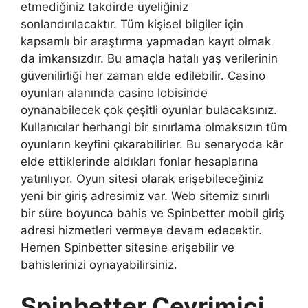
etmediğiniz takdirde üyeliğiniz
sonlandırılacaktır. Tüm kişisel bilgiler için
kapsamlı bir araştırma yapmadan kayıt olmak
da imkansızdır. Bu amaçla hatalı yaş verilerinin
güvenilirliği her zaman elde edilebilir. Casino
oyunları alanında casino lobisinde
oynanabilecek çok çeşitli oyunlar bulacaksınız.
Kullanıcılar herhangi bir sınırlama olmaksızın tüm
oyunların keyfini çıkarabilirler. Bu senaryoda kâr
elde ettiklerinde aldıkları fonlar hesaplarına
yatırılıyor. Oyun sitesi olarak erişebileceğiniz
yeni bir giriş adresimiz var. Web sitemiz sınırlı
bir süre boyunca bahis ve Spinbetter mobil giriş
adresi hizmetleri vermeye devam edecektir.
Hemen Spinbetter sitesine erişebilir ve
bahislerinizi oynayabilirsiniz.
Spinbetter Çevrimiçi