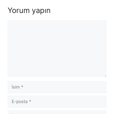
Yorum yapın
Yorum
İsim
E-
posta
İnternet