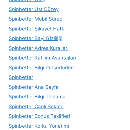
Spinbetter Üst Düzey
Spinbetter Mobil Süreç
Spinbetter Şikayet Hattı
Spinbetter Bayi Gizliliği
Spinbetter Adres Kuralları
Spinbetter Katılım Avantajları
Spinbetter Bilgi Prosedürleri
Spinbetter
Spinbetter Ana Sayfa
Spinbetter Bilgi Toplama
Spinbetter Canlı Sekme
Spinbetter Bonus Teklifleri
Spinbetter Korku Yönetimi