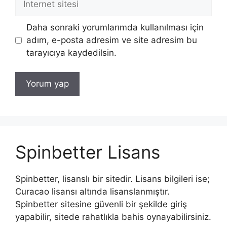
sitesi
Daha sonraki yorumlarımda kullanılması için
adım, e-posta adresim ve site adresim bu
tarayıcıya kaydedilsin.
Spinbetter Lisans
Spinbetter, lisanslı bir sitedir. Lisans bilgileri ise;
Curacao lisansı altında lisanslanmıştır.
Spinbetter sitesine güvenli bir şekilde giriş
yapabilir, sitede rahatlıkla bahis oynayabilirsiniz.