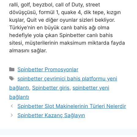
ralli, golf, beyzbol, call of Duty, street
dövüşçüsü, formül 1, quake 4, dik tepe, kızgın
kuşlar, Quit ve diğer oyunlar sizleri bekliyor.
Türkiye’nin en büyük canlı bahis ağı olma
hedefiyle yola çıkan Spinbetter canlı bahis
sitesi, müşterilerinin maksimum miktarda fayda
almasını sağlar.
Kategoriler
Spinbetter Promosyonlar
Etiketler
spinbetter çevrimiçi bahis platformu yeni
bağlantı
,
Spinbetter giriş
,
spinbetter yeni
bağlantı
Spinbetter Slot Makinelerinin Türleri Nelerdir
Spinbetter Kazanç Sağlayın