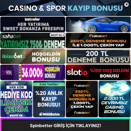
×
Spinbetter GİRİŞ İÇİN TIKLAYINIZ!