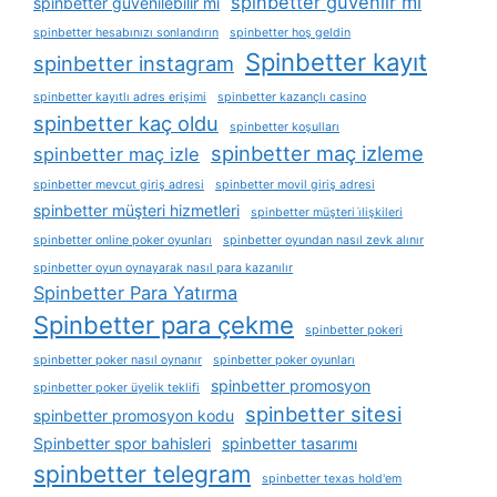
spinbetter güvenlir mi
spinbetter güvenilebilir mi
spinbetter hesabınızı sonlandırın
spinbetter hoş geldin
Spinbetter kayıt
spinbetter instagram
spinbetter kayıtlı adres erişimi
spinbetter kazançlı casino
spinbetter kaç oldu
spinbetter koşulları
spinbetter maç izleme
spinbetter maç izle
spinbetter mevcut giriş adresi
spinbetter movil giriş adresi
spinbetter müşteri hizmetleri
spinbetter müşteri i̇lişkileri
spinbetter online poker oyunları
spinbetter oyundan nasıl zevk alınır
spinbetter oyun oynayarak nasıl para kazanılır
Spinbetter Para Yatırma
Spinbetter para çekme
spinbetter pokeri
spinbetter poker nasıl oynanır
spinbetter poker oyunları
spinbetter promosyon
spinbetter poker üyelik teklifi
spinbetter sitesi
spinbetter promosyon kodu
Spinbetter spor bahisleri
spinbetter tasarımı
spinbetter telegram
spinbetter texas hold'em