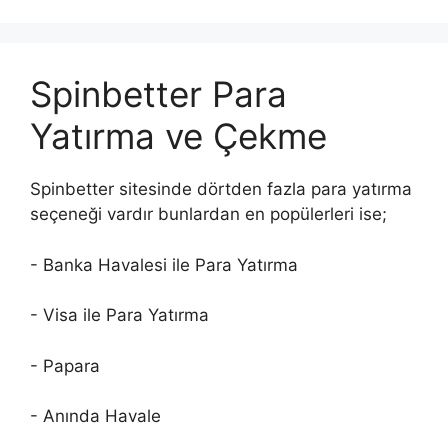
Spinbetter Para
Yatırma ve Çekme
Spinbetter sitesinde dörtden fazla para yatırma
seçeneği vardır bunlardan en popülerleri ise;
- Banka Havalesi ile Para Yatırma
- Visa ile Para Yatırma
- Papara
- Anında Havale