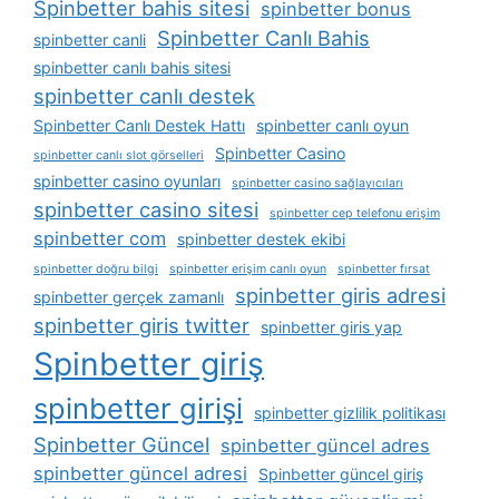
Spinbetter bahis sitesi
spinbetter bonus
Spinbetter Canlı Bahis
spinbetter canli
spinbetter canlı bahis sitesi
spinbetter canlı destek
Spinbetter Canlı Destek Hattı
spinbetter canlı oyun
Spinbetter Casino
spinbetter canlı slot görselleri
spinbetter casino oyunları
spinbetter casino sağlayıcıları
spinbetter casino sitesi
spinbetter cep telefonu erişim
spinbetter com
spinbetter destek ekibi
spinbetter doğru bilgi
spinbetter erişim canlı oyun
spinbetter fırsat
spinbetter giris adresi
spinbetter gerçek zamanlı
spinbetter giris twitter
spinbetter giris yap
Spinbetter giriş
spinbetter girişi
spinbetter gizlilik politikası
Spinbetter Güncel
spinbetter güncel adres
spinbetter güncel adresi
Spinbetter güncel giriş