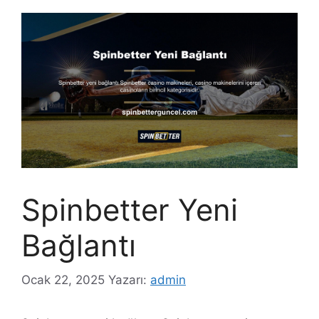
Spinbetter Yeni
Bağlantı
Ocak 22, 2025
Yazarı:
admin