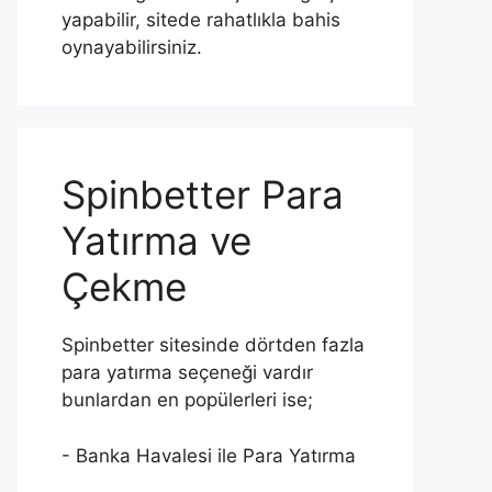
yapabilir, sitede rahatlıkla bahis
oynayabilirsiniz.
Spinbetter Para
Yatırma ve
Çekme
Spinbetter sitesinde dörtden fazla
para yatırma seçeneği vardır
bunlardan en popülerleri ise;
- Banka Havalesi ile Para Yatırma