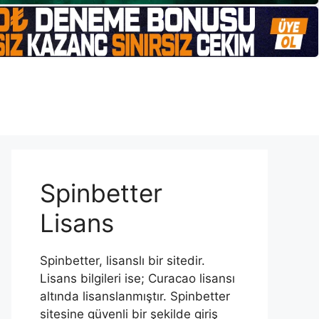
Spinbetter
Lisans
Spinbetter, lisanslı bir sitedir.
Lisans bilgileri ise; Curacao lisansı
altında lisanslanmıştır. Spinbetter
sitesine güvenli bir şekilde giriş