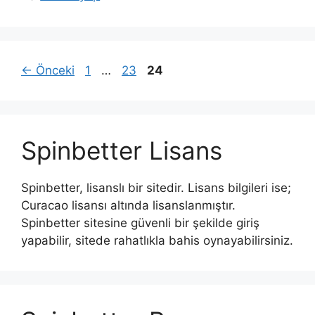
Sayfa
Sayfa
Sayfa
←
Önceki
1
…
23
24
Spinbetter Lisans
Spinbetter, lisanslı bir sitedir. Lisans bilgileri ise;
Curacao lisansı altında lisanslanmıştır.
Spinbetter sitesine güvenli bir şekilde giriş
yapabilir, sitede rahatlıkla bahis oynayabilirsiniz.