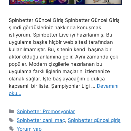
Spinbetter Güncel Giriş Spinbetter Güncel Giriş
şimdi gördükleriniz hakkında konuşmak
istiyorum. Spinbetter Live iyi hazırlanmış. Bu
uygulama başka hiçbir web sitesi tarafından
kullanılmamıştır. Bu, sitenin kendi başına bir
aktör olduğu anlamına gelir. Aynı zamanda çok
popüler. Modern çizgilerle hazırlanan bu
uygulama farklı liglerin maçlarını izlemenize
olanak sağlar. İşte başlayacağım oldukça
kapsamlı bir liste. Şampiyonlar Ligi …
Devamını
oku…
Kategoriler
Spinbetter Promosyonlar
Etiketler
Spinbetter canlı maç
,
Spinbetter güncel giriş
Yorum yap