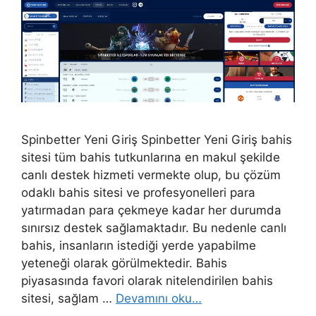
Spinbetter Yeni Giriş Spinbetter Yeni Giriş bahis
sitesi tüm bahis tutkunlarına en makul şekilde
canlı destek hizmeti vermekte olup, bu çözüm
odaklı bahis sitesi ve profesyonelleri para
yatırmadan para çekmeye kadar her durumda
sınırsız destek sağlamaktadır. Bu nedenle canlı
bahis, insanların istediği yerde yapabilme
yeteneği olarak görülmektedir. Bahis
piyasasında favori olarak nitelendirilen bahis
sitesi, sağlam …
Devamını oku…