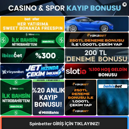
×
Spinbetter GİRİŞ İÇİN TIKLAYINIZ!