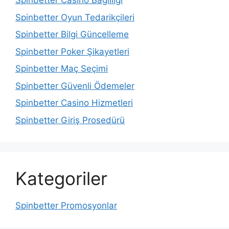
Spinbetter Casino Bağlılığı
Spinbetter Oyun Tedarikçileri
Spinbetter Bilgi Güncelleme
Spinbetter Poker Şikayetleri
Spinbetter Maç Seçimi
Spinbetter Güvenli Ödemeler
Spinbetter Casino Hizmetleri
Spinbetter Giriş Prosedürü
Kategoriler
Spinbetter Promosyonlar