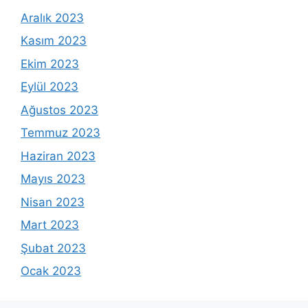
Aralık 2023
Kasım 2023
Ekim 2023
Eylül 2023
Ağustos 2023
Temmuz 2023
Haziran 2023
Mayıs 2023
Nisan 2023
Mart 2023
Şubat 2023
Ocak 2023